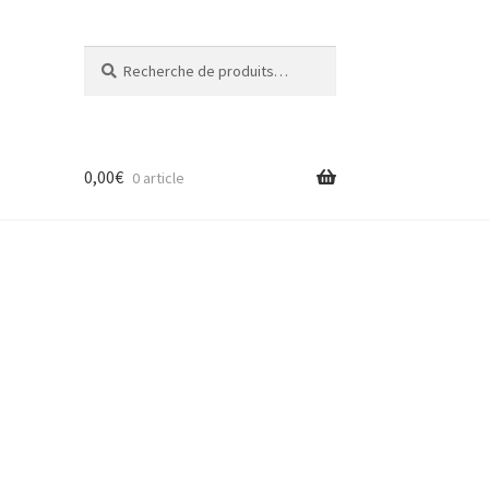
Recherche
Recherche
pour :
0,00
€
0 article