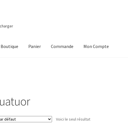
écharger
Boutique
Panier
Commande
Mon Compte
nier
uatuor
Voici le seul résultat