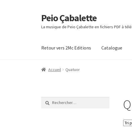
Peio Çabalette
Aller
Aller
à
au
La musique de Peio Çabalette en fichiers PDF à tél
la
contenu
navigation
Retour vers 2Mc Editions
Catalogue
Accueil
Boutique
Commande
Mon Compte
Pa
Accueil
Quatuor
Q
Rechercher :