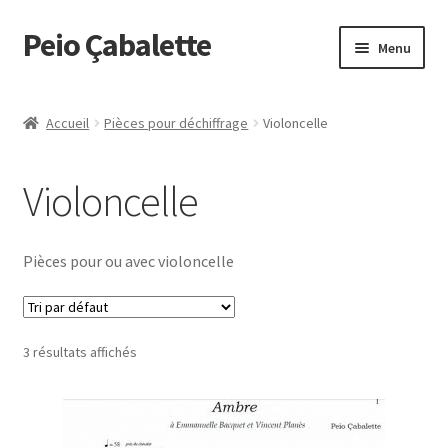
Peio Çabalette
Aller
Aller
Menu
à
au
la
contenu
Accueil
navigation
Accueil
Pièces pour déchiffrage
Violoncelle
Boutique
Violoncelle
Commande
Mon Compte
Pièces pour ou avec violoncelle
Panier
3 résultats affichés