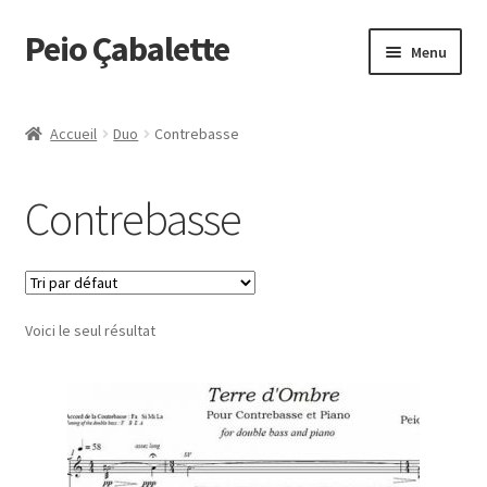
Peio Çabalette
Aller
Aller
Menu
à
au
la
contenu
Accueil
navigation
Accueil
Duo
Contrebasse
Boutique
Contrebasse
Commande
Mon Compte
Voici le seul résultat
Panier